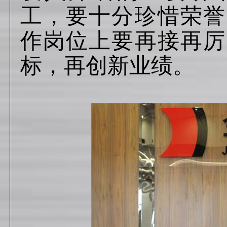
工，要十分珍惜荣誉
作岗位上要再接再厉
标，再创新业绩。