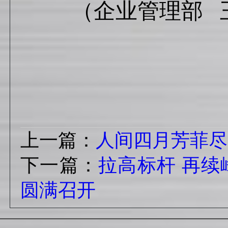
（企业管理部 王
上一篇：
人间四月芳菲尽
下一篇：
拉高标杆 再续峰
圆满召开