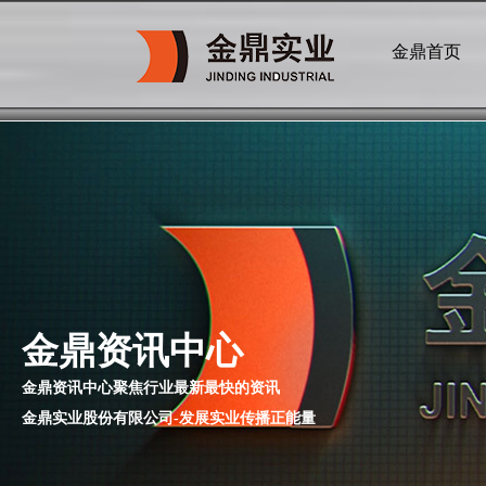
金鼎首页
金鼎资讯中心
金鼎资讯中心聚焦行业最新最快的资讯
金鼎实业股份有限公司-发展实业传播正能量