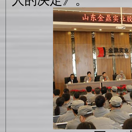
人的决定》。