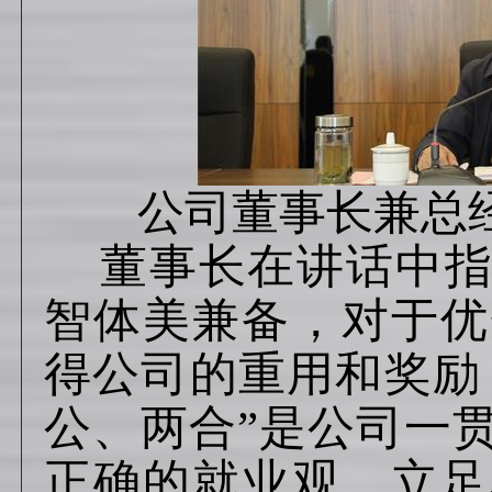
公司董事长兼总
董事长在讲话中指
智体美兼备，对于优
得公司的重用和奖励
公、两合”是公司一
正确的就业观，立足